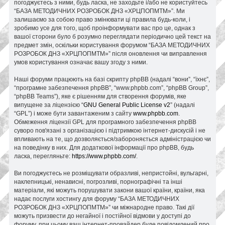
погоджуєтесь з ними, будь ласка, не заходьте і/або не користуйтесь
“БАЗА МЕТОДИЧНИХ РОЗРОБОК ДНЗ «ХРЦПОПМТМ»”. Ми
залишаємо за собою право змінювати ці правила будь-коли, і
зробимо усе для того, щоб проінформувати вас про це, однак з
вашої сторони було б розумно переглядати періодично цей текст на
предмет змін, оскільки користування форумом “БАЗА МЕТОДИЧНИХ
РОЗРОБОК ДНЗ «ХРЦПОПМТМ»” після оновлення чи виправлення
умов користування означає вашу згоду з ними.
Наші форуми працюють на базі скрипту phpBB (надалі “вони”, “їхнє”,
“програмне забезпечення phpBB”, “www.phpbb.com”, “phpBB Group”,
“phpBB Teams”), яке є рішенням для створення форумів, яке
випущене за ліцензією “
GNU General Public License v2
” (надалі
“GPL”) і може бути завантаженим з сайту
www.phpbb.com
.
Обмеження ліцензії GPL для програмного забезпечення phpBB
суворо пов'язані з організацією і підтримкою інтернет-дискусій і не
впливають на те, що дозволяється/забороняється адміністрацією чи
на поведінку в них. Для додаткової інформації про phpBB, будь
ласка, перегляньте:
https://www.phpbb.com/
.
Ви погоджуєтесь не розміщувати образливі, непристойні, вульгарні,
наклепницькі, ненависні, погрозливі, порнографічні та інші
матеріали, які можуть порушувати закони вашої країни, країни, яка
надає послуги хостингу для форуму “БАЗА МЕТОДИЧНИХ
РОЗРОБОК ДНЗ «ХРЦПОПМТМ»” чи міжнародне право. Такі дії
можуть призвести до негайної і постійної відмови у доступі до
форуму, при цьому ваш інтернет-провайдер буде повідомлений про