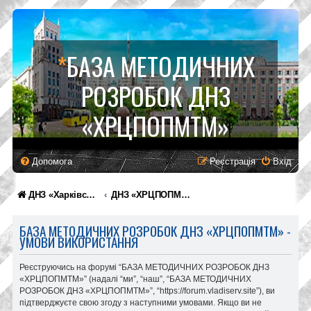
*
БАЗА МЕТОДИЧНИХ
РОЗРОБОК ДНЗ
«ХРЦПОПМТМ»
Допомога
Реєстрація
Вхід
ДНЗ «Харківський регіональний центр професійної освіти поліграфічних медіатехнологій та машинобудування»
ДНЗ «ХРЦПОПМТМ»
БАЗА МЕТОДИЧНИХ РОЗРОБОК ДНЗ «ХРЦПОПМТМ» -
УМОВИ ВИКОРИСТАННЯ
Реєструючись на форумі “БАЗА МЕТОДИЧНИХ РОЗРОБОК ДНЗ
«ХРЦПОПМТМ»” (надалі “ми”, “наш”, “БАЗА МЕТОДИЧНИХ
РОЗРОБОК ДНЗ «ХРЦПОПМТМ»”, “https://forum.vladiserv.site”), ви
підтверджуєте свою згоду з наступними умовами. Якщо ви не