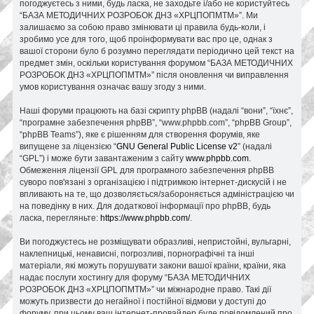
погоджуєтесь з ними, будь ласка, не заходьте і/або не користуйтесь
“БАЗА МЕТОДИЧНИХ РОЗРОБОК ДНЗ «ХРЦПОПМТМ»”. Ми
залишаємо за собою право змінювати ці правила будь-коли, і
зробимо усе для того, щоб проінформувати вас про це, однак з
вашої сторони було б розумно переглядати періодично цей текст на
предмет змін, оскільки користування форумом “БАЗА МЕТОДИЧНИХ
РОЗРОБОК ДНЗ «ХРЦПОПМТМ»” після оновлення чи виправлення
умов користування означає вашу згоду з ними.
Наші форуми працюють на базі скрипту phpBB (надалі “вони”, “їхнє”,
“програмне забезпечення phpBB”, “www.phpbb.com”, “phpBB Group”,
“phpBB Teams”), яке є рішенням для створення форумів, яке
випущене за ліцензією “
GNU General Public License v2
” (надалі
“GPL”) і може бути завантаженим з сайту
www.phpbb.com
.
Обмеження ліцензії GPL для програмного забезпечення phpBB
суворо пов'язані з організацією і підтримкою інтернет-дискусій і не
впливають на те, що дозволяється/забороняється адміністрацією чи
на поведінку в них. Для додаткової інформації про phpBB, будь
ласка, перегляньте:
https://www.phpbb.com/
.
Ви погоджуєтесь не розміщувати образливі, непристойні, вульгарні,
наклепницькі, ненависні, погрозливі, порнографічні та інші
матеріали, які можуть порушувати закони вашої країни, країни, яка
надає послуги хостингу для форуму “БАЗА МЕТОДИЧНИХ
РОЗРОБОК ДНЗ «ХРЦПОПМТМ»” чи міжнародне право. Такі дії
можуть призвести до негайної і постійної відмови у доступі до
форуму, при цьому ваш інтернет-провайдер буде повідомлений про