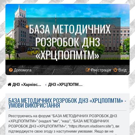
*
БАЗА МЕТОДИЧНИХ
РОЗРОБОК ДНЗ
«ХРЦПОПМТМ»
Допомога
Реєстрація
Вхід
ДНЗ «Харківський регіональний центр професійної освіти поліграфічних медіатехнологій та машинобудування»
ДНЗ «ХРЦПОПМТМ»
БАЗА МЕТОДИЧНИХ РОЗРОБОК ДНЗ «ХРЦПОПМТМ» -
УМОВИ ВИКОРИСТАННЯ
Реєструючись на форумі “БАЗА МЕТОДИЧНИХ РОЗРОБОК ДНЗ
«ХРЦПОПМТМ»” (надалі “ми”, “наш”, “БАЗА МЕТОДИЧНИХ
РОЗРОБОК ДНЗ «ХРЦПОПМТМ»”, “https://forum.vladiserv.site”), ви
підтверджуєте свою згоду з наступними умовами. Якщо ви не