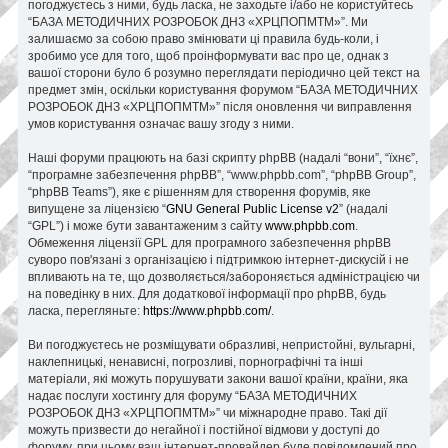
погоджуєтесь з ними, будь ласка, не заходьте і/або не користуйтесь
“БАЗА МЕТОДИЧНИХ РОЗРОБОК ДНЗ «ХРЦПОПМТМ»”. Ми
залишаємо за собою право змінювати ці правила будь-коли, і
зробимо усе для того, щоб проінформувати вас про це, однак з
вашої сторони було б розумно переглядати періодично цей текст на
предмет змін, оскільки користування форумом “БАЗА МЕТОДИЧНИХ
РОЗРОБОК ДНЗ «ХРЦПОПМТМ»” після оновлення чи виправлення
умов користування означає вашу згоду з ними.
Наші форуми працюють на базі скрипту phpBB (надалі “вони”, “їхнє”,
“програмне забезпечення phpBB”, “www.phpbb.com”, “phpBB Group”,
“phpBB Teams”), яке є рішенням для створення форумів, яке
випущене за ліцензією “
GNU General Public License v2
” (надалі
“GPL”) і може бути завантаженим з сайту
www.phpbb.com
.
Обмеження ліцензії GPL для програмного забезпечення phpBB
суворо пов'язані з організацією і підтримкою інтернет-дискусій і не
впливають на те, що дозволяється/забороняється адміністрацією чи
на поведінку в них. Для додаткової інформації про phpBB, будь
ласка, перегляньте:
https://www.phpbb.com/
.
Ви погоджуєтесь не розміщувати образливі, непристойні, вульгарні,
наклепницькі, ненависні, погрозливі, порнографічні та інші
матеріали, які можуть порушувати закони вашої країни, країни, яка
надає послуги хостингу для форуму “БАЗА МЕТОДИЧНИХ
РОЗРОБОК ДНЗ «ХРЦПОПМТМ»” чи міжнародне право. Такі дії
можуть призвести до негайної і постійної відмови у доступі до
форуму, при цьому ваш інтернет-провайдер буде повідомлений про