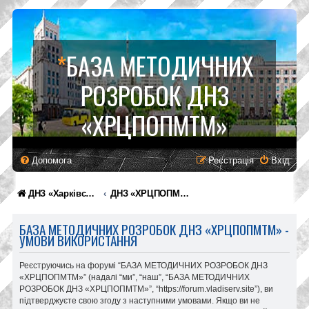
*
БАЗА МЕТОДИЧНИХ
РОЗРОБОК ДНЗ
«ХРЦПОПМТМ»
Допомога
Реєстрація
Вхід
ДНЗ «Харківський регіональний центр професійної освіти поліграфічних медіатехнологій та машинобудування»
ДНЗ «ХРЦПОПМТМ»
БАЗА МЕТОДИЧНИХ РОЗРОБОК ДНЗ «ХРЦПОПМТМ» -
УМОВИ ВИКОРИСТАННЯ
Реєструючись на форумі “БАЗА МЕТОДИЧНИХ РОЗРОБОК ДНЗ
«ХРЦПОПМТМ»” (надалі “ми”, “наш”, “БАЗА МЕТОДИЧНИХ
РОЗРОБОК ДНЗ «ХРЦПОПМТМ»”, “https://forum.vladiserv.site”), ви
підтверджуєте свою згоду з наступними умовами. Якщо ви не