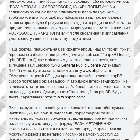
погоджуєтесь з ними, будь ласка, не заходьте і/або не користуйтесь
“БАЗА МЕТОДИЧНИХ РОЗРОБОК ДНЗ «ХРЦПОПМТМ»”. Ми
залишаємо за собою право змінювати ці правила будь-коли, і
зробимо усе для того, щоб проінформувати вас про це, однак з
вашої сторони було б розумно переглядати періодично цей текст на
предмет змін, оскільки користування форумом “БАЗА МЕТОДИЧНИХ
РОЗРОБОК ДНЗ «ХРЦПОПМТМ»” після оновлення чи виправлення
умов користування означає вашу згоду з ними.
Наші форуми працюють на базі скрипту phpBB (надалі “вони”, “їхнє”,
“програмне забезпечення phpBB”, “www.phpbb.com”, “phpBB Group”,
“phpBB Teams”), яке є рішенням для створення форумів, яке
випущене за ліцензією “
GNU General Public License v2
” (надалі
“GPL”) і може бути завантаженим з сайту
www.phpbb.com
.
Обмеження ліцензії GPL для програмного забезпечення phpBB
суворо пов'язані з організацією і підтримкою інтернет-дискусій і не
впливають на те, що дозволяється/забороняється адміністрацією чи
на поведінку в них. Для додаткової інформації про phpBB, будь
ласка, перегляньте:
https://www.phpbb.com/
.
Ви погоджуєтесь не розміщувати образливі, непристойні, вульгарні,
наклепницькі, ненависні, погрозливі, порнографічні та інші
матеріали, які можуть порушувати закони вашої країни, країни, яка
надає послуги хостингу для форуму “БАЗА МЕТОДИЧНИХ
РОЗРОБОК ДНЗ «ХРЦПОПМТМ»” чи міжнародне право. Такі дії
можуть призвести до негайної і постійної відмови у доступі до
форуму, при цьому ваш інтернет-провайдер буде повідомлений про