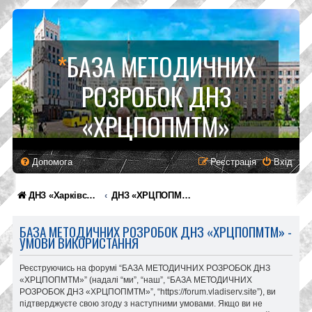
*
БАЗА МЕТОДИЧНИХ
РОЗРОБОК ДНЗ
«ХРЦПОПМТМ»
Допомога
Реєстрація
Вхід
ДНЗ «Харківський регіональний центр професійної освіти поліграфічних медіатехнологій та машинобудування»
ДНЗ «ХРЦПОПМТМ»
БАЗА МЕТОДИЧНИХ РОЗРОБОК ДНЗ «ХРЦПОПМТМ» -
УМОВИ ВИКОРИСТАННЯ
Реєструючись на форумі “БАЗА МЕТОДИЧНИХ РОЗРОБОК ДНЗ
«ХРЦПОПМТМ»” (надалі “ми”, “наш”, “БАЗА МЕТОДИЧНИХ
РОЗРОБОК ДНЗ «ХРЦПОПМТМ»”, “https://forum.vladiserv.site”), ви
підтверджуєте свою згоду з наступними умовами. Якщо ви не