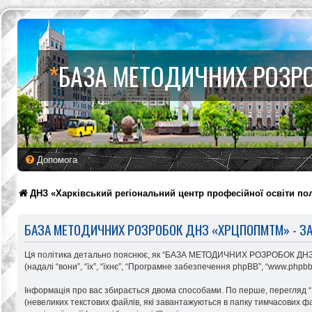
*
БАЗА МЕТОДИЧНИХ РОЗР
Допомога
ДНЗ «Харківський регіональний центр професійної освіти по
БАЗА МЕТОДИЧНИХ РОЗРОБОК ДНЗ «ХРЦПОПМТМ» - ЗА
Ця політика детально пояснює, як “БАЗА МЕТОДИЧНИХ РОЗРОБОК ДНЗ «Х
(надалі “вони”, “їх”, “їхнє”, “Програмне забезпечення phpBB”, “www.phpb
Інформація про вас збирається двома способами. По перше, перегля
(невеликих текстових файлів, які завантажуються в папку тимчасових фа