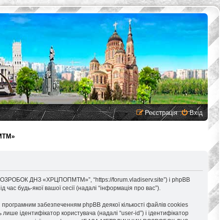
Реєстрація
Вхід
МТМ»
ОБОК ДНЗ «ХРЦПОПМТМ»”, “https://forum.vladiserv.site”) і phpBB
 час будь-якої вашої сесії (надалі “інформація про вас”).
ограмним забезпеченням phpBB деякої кількості файлів cookies
лише ідентифікатор користувача (надалі “user-id”) і ідентифікатор