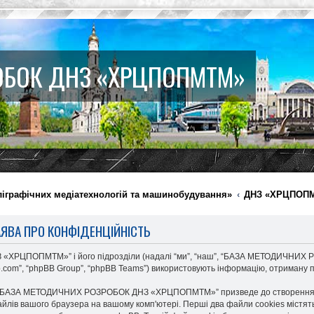
ОБОК ДНЗ «ХРЦПОПМТМ»
ліграфічних медіатехнологій та машинобудування»
ДНЗ «ХРЦПОП
ЯВА ПРО КОНФІДЕНЦІЙНІСТЬ
РЦПОПМТМ»” і його підрозділи (надалі “ми”, “наш”, “БАЗА МЕТОДИЧНИХ РОЗР
b.com”, “phpBB Group”, “phpBB Teams”) використовують інформацію, отриману під
д “БАЗА МЕТОДИЧНИХ РОЗРОБОК ДНЗ «ХРЦПОПМТМ»” призведе до створення пр
йлів вашого браузера на вашому комп'ютері. Перші два файли cookies містять 