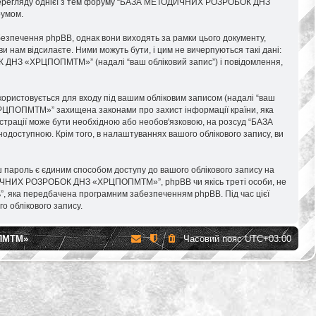
сля перегляду однієї з тем форуму “БАЗА МЕТОДИЧНИХ РОЗРОБОК ДНЗ
румом.
печення phpBB, однак вони виходять за рамки цього документу,
и нам відсилаєте. Ними можуть бути, і цим не вичерпуються такі дані:
ОК ДНЗ «ХРЦПОПМТМ»” (надалі “ваш обліковий запис”) і повідомлення,
використовується для входу під вашим обліковим записом (надалі “ваш
ХРЦПОПМТМ»” захищена законами про захист інформації країни, яка
еєстрації може бути необхідною або необов'язковою, на розсуд “БАЗА
оступною. Крім того, в налаштуваннях вашого облікового запису, ви
 пароль є єдиним способом доступу до вашого облікового запису на
ДИЧНИХ РОЗРОБОК ДНЗ «ХРЦПОПМТМ»”, phpBB чи якісь треті особи, не
ь”, яка передбачена програмним забезпеченням phpBB. Під час цієї
о облікового запису.
ПМТМ»
Часовий пояс
UTC+03:00