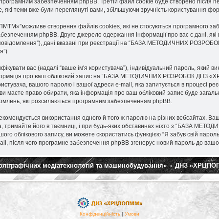
 вам програмним забезпеченням phpBB. Третій файл cookie буде створено пі
, які теми вже були переглянуті вами, збільшуючи зручність користування фо
”можливе створення файлів cookies, які не стосуються програмного забез
безпеченням phpBB. Друге джерело одержання інформації про вас є дані, які в
і повідомлення”), дані вказані при реєстрації на “БАЗА МЕТОДИЧНИХ РОЗРОБ
я”).
тифікувати вас (надалі “ваше ім'я користувача”), індивідуальний пароль, який 
а інформація про ваш обліковий запис на “БАЗА МЕТОДИЧНИХ РОЗРОБОК ДНЗ «
ористувача, вашого паролю і вашої адреси e-mail, яка запитується в процесі р
те право обирати, яка інформація про ваш обліковий запис буде загальнод
ідомлень, які розсилаються програмним забезпеченням phpBB.
омендується використання одного й того ж паролю на різних вебсайтах. Ваш
имайте його в таємниці, і при будь-яких обставинах ніхто з “БАЗА МЕТО
го облікового запису, ви можете скористатись функцією “Я забув свій парол
ail, після чого програмне забезпечення phpBB згенерує новий пароль до вашог
поліграфічних медіатехнологій та машинобудування»
ДНЗ «ХРЦПО
Конфіденційність
|
Умови