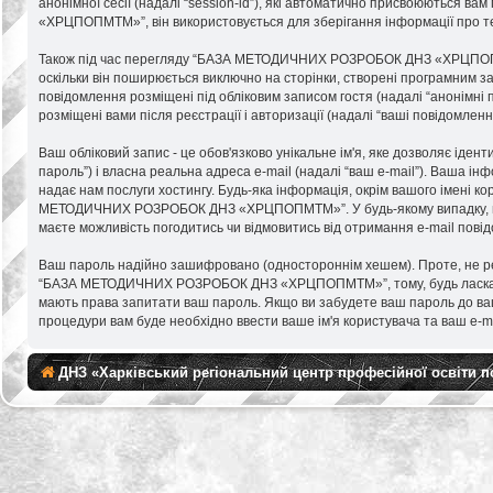
анонімної сесії (надалі “session-id”), які автоматично присвоюються
«ХРЦПОПМТМ»”, він використовується для зберігання інформації про те
Також під час перегляду “БАЗА МЕТОДИЧНИХ РОЗРОБОК ДНЗ «ХРЦПОПМТМ»
оскільки він поширюється виключно на сторінки, створені програмним за
повідомлення розміщені під обліковим записом гостя (надалі “анонімн
розміщені вами після реєстрації і авторизації (надалі “ваші повідомленн
Ваш обліковий запис - це обов'язково унікальне ім'я, яке дозволяє іден
пароль”) і власна реальна адреса e-mail (надалі “ваш e-mail”). Ваш
надає нам послуги хостингу. Будь-яка інформація, окрім вашого імені к
МЕТОДИЧНИХ РОЗРОБОК ДНЗ «ХРЦПОПМТМ»”. У будь-якому випадку, ви має
маєте можливість погодитись чи відмовитись від отримання e-mail пов
Ваш пароль надійно зашифровано (одностороннім хешем). Проте, не рек
“БАЗА МЕТОДИЧНИХ РОЗРОБОК ДНЗ «ХРЦПОПМТМ»”, тому, будь ласка, тр
мають права запитати ваш пароль. Якщо ви забудете ваш пароль до вашо
процедури вам буде необхідно ввести ваше ім'я користувача та ваш e-m
ДНЗ «Харківський регіональний центр професійної освіти 