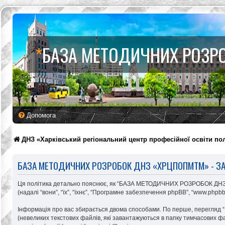
*
БАЗА МЕТОДИЧНИХ РОЗР
Допомога
ДНЗ «Харківський регіональний центр професійної освіти по
БАЗА МЕТОДИЧНИХ РОЗРОБОК ДНЗ «ХРЦПОПМТМ» - ЗА
Ця політика детально пояснює, як “БАЗА МЕТОДИЧНИХ РОЗРОБОК ДНЗ «Х
(надалі “вони”, “їх”, “їхнє”, “Програмне забезпечення phpBB”, “www.phpb
Інформація про вас збирається двома способами. По перше, перегля
(невеликих текстових файлів, які завантажуються в папку тимчасових фа