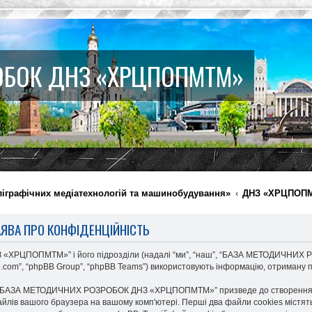
ОБОК ДНЗ «ХРЦПОПМТМ»
ліграфічних медіатехнологій та машинобудування»
ДНЗ «ХРЦПОП
ЯВА ПРО КОНФІДЕНЦІЙНІСТЬ
РЦПОПМТМ»” і його підрозділи (надалі “ми”, “наш”, “БАЗА МЕТОДИЧНИХ РОЗР
b.com”, “phpBB Group”, “phpBB Teams”) використовують інформацію, отриману під
д “БАЗА МЕТОДИЧНИХ РОЗРОБОК ДНЗ «ХРЦПОПМТМ»” призведе до створення пр
йлів вашого браузера на вашому комп'ютері. Перші два файли cookies містять 