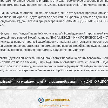
 вам програмним забезпеченням phpBB. Третій файл cookie буде створено пі
, які теми вже були переглянуті вами, збільшуючи зручність користування фо
”можливе створення файлів cookies, які не стосуються програмного забез
безпеченням phpBB. Друге джерело одержання інформації про вас є дані, які в
і повідомлення”), дані вказані при реєстрації на “БАЗА МЕТОДИЧНИХ РОЗРОБ
я”).
тифікувати вас (надалі “ваше ім'я користувача”), індивідуальний пароль, який 
а інформація про ваш обліковий запис на “БАЗА МЕТОДИЧНИХ РОЗРОБОК ДНЗ «
ористувача, вашого паролю і вашої адреси e-mail, яка запитується в процесі р
те право обирати, яка інформація про ваш обліковий запис буде загальнод
ідомлень, які розсилаються програмним забезпеченням phpBB.
омендується використання одного й того ж паролю на різних вебсайтах. Ваш
имайте його в таємниці, і при будь-яких обставинах ніхто з “БАЗА МЕТО
го облікового запису, ви можете скористатись функцією “Я забув свій парол
ail, після чого програмне забезпечення phpBB згенерує новий пароль до вашог
поліграфічних медіатехнологій та машинобудування»
ДНЗ «ХРЦПО
Конфіденційність
|
Умови