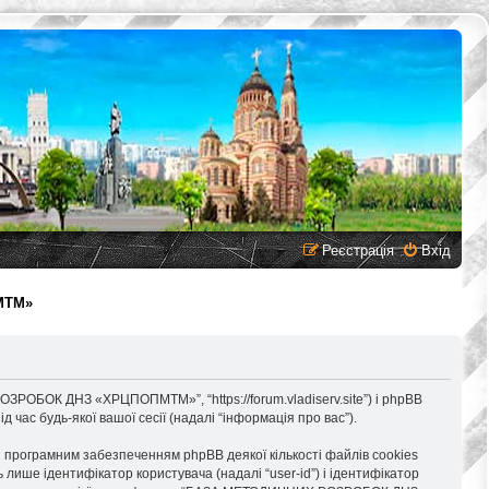
Реєстрація
Вхід
МТМ»
ОБОК ДНЗ «ХРЦПОПМТМ»”, “https://forum.vladiserv.site”) і phpBB
 час будь-якої вашої сесії (надалі “інформація про вас”).
ограмним забезпеченням phpBB деякої кількості файлів cookies
лише ідентифікатор користувача (надалі “user-id”) і ідентифікатор