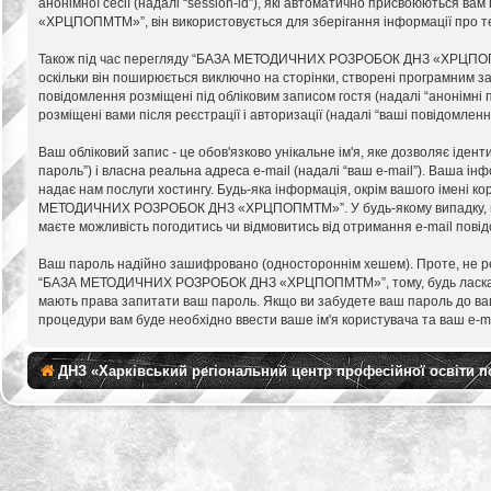
анонімної сесії (надалі “session-id”), які автоматично присвоюються
«ХРЦПОПМТМ»”, він використовується для зберігання інформації про те
Також під час перегляду “БАЗА МЕТОДИЧНИХ РОЗРОБОК ДНЗ «ХРЦПОПМТМ»
оскільки він поширюється виключно на сторінки, створені програмним за
повідомлення розміщені під обліковим записом гостя (надалі “анонімн
розміщені вами після реєстрації і авторизації (надалі “ваші повідомленн
Ваш обліковий запис - це обов'язково унікальне ім'я, яке дозволяє іден
пароль”) і власна реальна адреса e-mail (надалі “ваш e-mail”). Ваш
надає нам послуги хостингу. Будь-яка інформація, окрім вашого імені к
МЕТОДИЧНИХ РОЗРОБОК ДНЗ «ХРЦПОПМТМ»”. У будь-якому випадку, ви має
маєте можливість погодитись чи відмовитись від отримання e-mail пов
Ваш пароль надійно зашифровано (одностороннім хешем). Проте, не рек
“БАЗА МЕТОДИЧНИХ РОЗРОБОК ДНЗ «ХРЦПОПМТМ»”, тому, будь ласка, тр
мають права запитати ваш пароль. Якщо ви забудете ваш пароль до вашо
процедури вам буде необхідно ввести ваше ім'я користувача та ваш e-m
ДНЗ «Харківський регіональний центр професійної освіти 