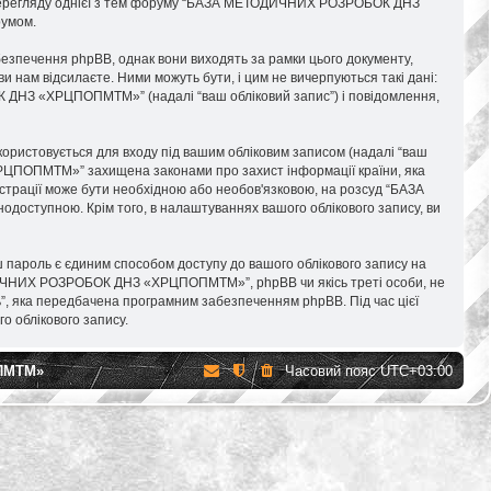
сля перегляду однієї з тем форуму “БАЗА МЕТОДИЧНИХ РОЗРОБОК ДНЗ
румом.
печення phpBB, однак вони виходять за рамки цього документу,
и нам відсилаєте. Ними можуть бути, і цим не вичерпуються такі дані:
ОК ДНЗ «ХРЦПОПМТМ»” (надалі “ваш обліковий запис”) і повідомлення,
використовується для входу під вашим обліковим записом (надалі “ваш
ХРЦПОПМТМ»” захищена законами про захист інформації країни, яка
еєстрації може бути необхідною або необов'язковою, на розсуд “БАЗА
оступною. Крім того, в налаштуваннях вашого облікового запису, ви
 пароль є єдиним способом доступу до вашого облікового запису на
ДИЧНИХ РОЗРОБОК ДНЗ «ХРЦПОПМТМ»”, phpBB чи якісь треті особи, не
ь”, яка передбачена програмним забезпеченням phpBB. Під час цієї
о облікового запису.
ПМТМ»
Часовий пояс
UTC+03:00