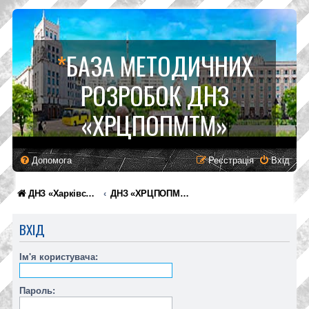
*
БАЗА МЕТОДИЧНИХ
РОЗРОБОК ДНЗ
«ХРЦПОПМТМ»
Допомога
Реєстрація
Вхід
ДНЗ «Харківський регіональний центр професійної освіти поліграфічних медіатехнологій та машинобудування»
ДНЗ «ХРЦПОПМТМ»
ВХІД
Ім'я користувача:
Пароль: