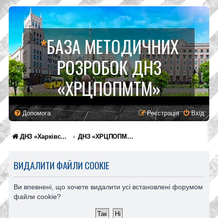
*
БАЗА МЕТОДИЧНИХ
РОЗРОБОК ДНЗ
«ХРЦПОПМТМ»
Допомога
Реєстрація
Вхід
ДНЗ «Харківський регіональний центр професійної освіти поліграфічних медіатехнологій та машинобудування»
ДНЗ «ХРЦПОПМТМ»
ВИДАЛИТИ ФАЙЛИ COOKIE
Ви впевнені, що хочете видалити усі встановлені форумом
файли cookie?