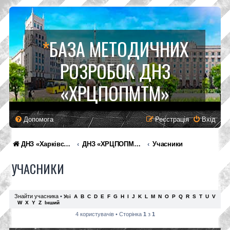
*
БАЗА МЕТОДИЧНИХ
РОЗРОБОК ДНЗ
«ХРЦПОПМТМ»
Допомога
Реєстрація
Вхід
ДНЗ «Харківський регіональний центр професійної освіти поліграфічних медіатехнологій та машинобудування»
ДНЗ «ХРЦПОПМТМ»
Учасники
УЧАСНИКИ
Знайти учасника
•
Усі
A
B
C
D
E
F
G
H
I
J
K
L
M
N
O
P
Q
R
S
T
U
V
W
X
Y
Z
Інший
4 користувачів • Сторінка
1
з
1