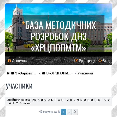
*
БАЗА МЕТОДИЧНИХ
РОЗРОБОК ДНЗ
«ХРЦПОПМТМ»
Допомога
Реєстрація
Вхід
ДНЗ «Харківський регіональний центр професійної освіти поліграфічних медіатехнологій та машинобудування»
ДНЗ «ХРЦПОПМТМ»
Учасники
УЧАСНИКИ
Знайти учасника
•
Усі
A
B
C
D
E
F
G
H
I
J
K
L
M
N
O
P
Q
R
S
T
U
V
W
X
Y
Z
Інший
1
2
Далі
42 користувачів