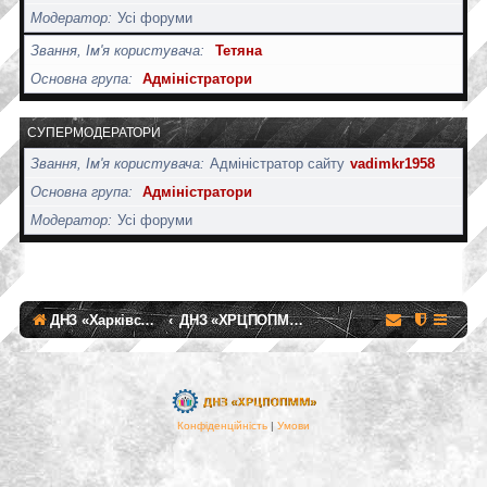
Модератор
Усі форуми
Звання, Ім'я користувача
Тетяна
Основна група
Адміністратори
СУПЕРМОДЕРАТОРИ
Звання, Ім'я користувача
Адміністратор сайту
vadimkr1958
Основна група
Адміністратори
Модератор
Усі форуми
ДНЗ «Харківський регіональний центр професійної освіти поліграфічних медіатехнологій та машинобудування»
ДНЗ «ХРЦПОПМТМ»
Конфіденційність
|
Умови