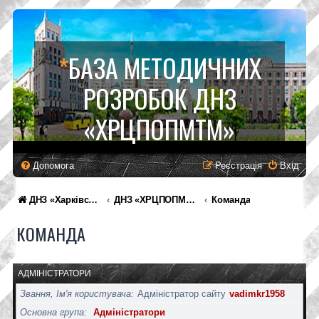
*
БАЗА МЕТОДИЧНИХ
РОЗРОБОК ДНЗ
«ХРЦПОПМТМ»
Допомога
Реєстрація
Вхід
ДНЗ «Харківський регіональний центр професійної освіти поліграфічних медіатехнологій та машинобудування»
ДНЗ «ХРЦПОПМТМ»
Команда
КОМАНДА
АДМІНІСТРАТОРИ
Звання, Ім'я користувача
Адміністратор сайту
vadimkr1958
Основна група
Адміністратори