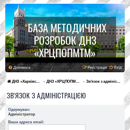
*
БАЗА МЕТОДИЧНИХ
РОЗРОБОК ДНЗ
«ХРЦПОПМТМ»
Допомога
Реєстрація
Вхід
ДНЗ «Харківський регіональний центр професійної освіти поліграфічних медіатехнологій та машинобудування»
ДНЗ «ХРЦПОПМТМ»
Зв'язок з адміністрацією
ЗВ'ЯЗОК З АДМІНІСТРАЦІЄЮ
Одержувач:
Адміністратор
Ваша адреса email: