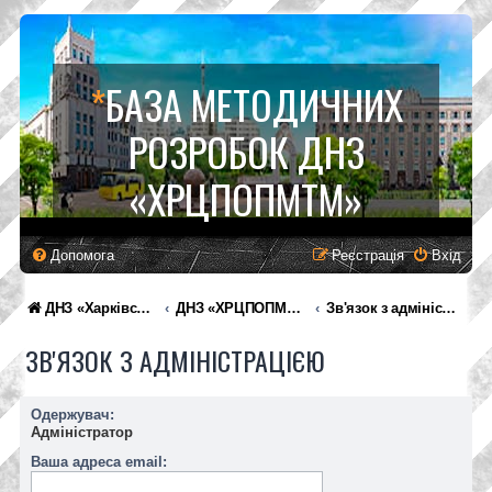
*
БАЗА МЕТОДИЧНИХ
РОЗРОБОК ДНЗ
«ХРЦПОПМТМ»
Допомога
Реєстрація
Вхід
ДНЗ «Харківський регіональний центр професійної освіти поліграфічних медіатехнологій та машинобудування»
ДНЗ «ХРЦПОПМТМ»
Зв'язок з адміністрацією
ЗВ'ЯЗОК З АДМІНІСТРАЦІЄЮ
Одержувач:
Адміністратор
Ваша адреса email: