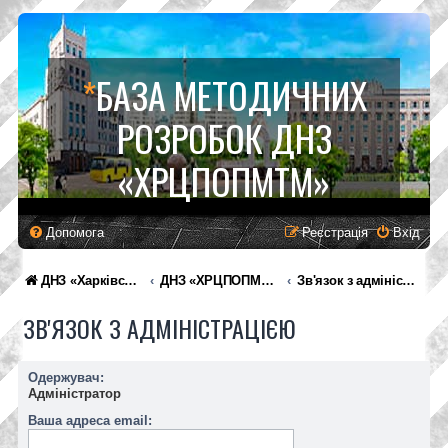
*
БАЗА МЕТОДИЧНИХ
РОЗРОБОК ДНЗ
«ХРЦПОПМТМ»
Допомога
Реєстрація
Вхід
ДНЗ «Харківський регіональний центр професійної освіти поліграфічних медіатехнологій та машинобудування»
ДНЗ «ХРЦПОПМТМ»
Зв'язок з адміністрацією
ЗВ'ЯЗОК З АДМІНІСТРАЦІЄЮ
Одержувач:
Адміністратор
Ваша адреса email: