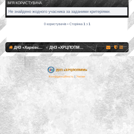
ІМ'Я КОРИСТУВАЧА
Не знайдено жодного учасника за заданими критеріями.
0 користувачів • Сторінка
1
з
1
ДНЗ «Харківський регіональний центр професійної освіти поліграфічних медіатехнологій та машинобудування»
ДНЗ «ХРЦПОПМТМ»
Конфіденційність
|
Умови