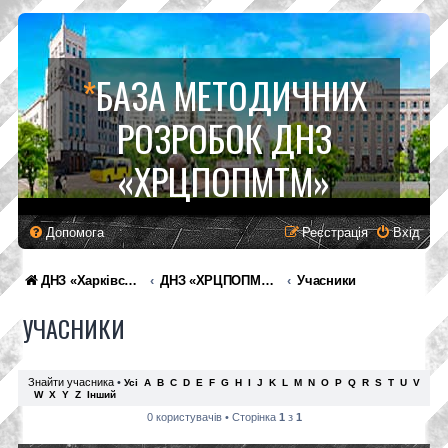
*
БАЗА МЕТОДИЧНИХ
РОЗРОБОК ДНЗ
«ХРЦПОПМТМ»
Допомога
Реєстрація
Вхід
ДНЗ «Харківський регіональний центр професійної освіти поліграфічних медіатехнологій та машинобудування»
ДНЗ «ХРЦПОПМТМ»
Учасники
УЧАСНИКИ
Знайти учасника
•
Усі
A
B
C
D
E
F
G
H
I
J
K
L
M
N
O
P
Q
R
S
T
U
V
W
X
Y
Z
Інший
0 користувачів • Сторінка
1
з
1