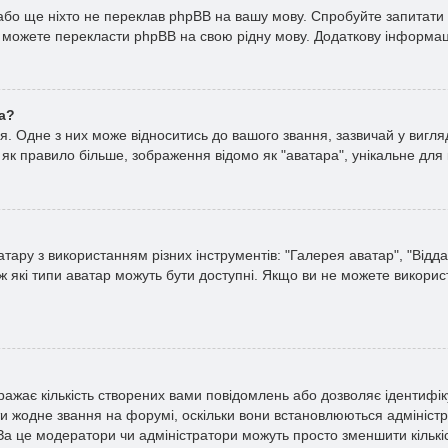
або ще ніхто не переклав phpBB на вашу мову. Спробуйте запитати 
мі можете перекласти phpBB на свою рідну мову. Додаткову інформа
а?
Одне з них може відноситись до вашого звання, зазвичай у вигляді з
 як правило більше, зображення відомо як "аватара", унікальне для
тару з використанням різних інструментів: "Галерея аватар", "Відд
ж які типи аватар можуть бути доступні. Якщо ви не можете використ
ражає кількість створених вами повідомлень або дозволяє ідентифік
ти жодне звання на форумі, оскільки вони встановлюються адмініст
 За це модератори чи адміністратори можуть просто зменшити кільк