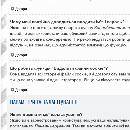
Догори
Чому мені постійно доводиться вводити ім’я і пароль?
Якщо ви не ставите галочку напроти пункту
Запам'ятати мен
інший не зміг використати ваш обліковий запис. Для того щоб 
мене
при вході на конференцію. Не рекомендується робити це н
відсутній, це означає, що адміністратор вимкнув цю функцію.
Догори
Що робить функція "Видалити файли cookie"?
Вона видаляє всі створені файли cookie, які дозволяють вам з
якщо вони увімкнені адміністратором. Якщо ви відчуваєте тр
Догори
ПАРАМЕТРИ ТА НАЛАШТУВАННЯ
Як мені змінити мої налаштування?
Якщо ви є зареєстрованим користувачем, усі ваші налаштування 
посиланням
Панель керування
. Там ви зможете змінити усі 