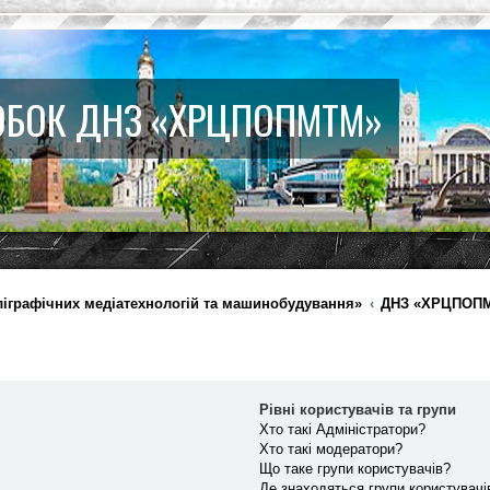
ОБОК ДНЗ «ХРЦПОПМТМ»
ліграфічних медіатехнологій та машинобудування»
ДНЗ «ХРЦПОП
Рівні користувачів та групи
Хто такі Адміністратори?
Хто такі модератори?
Що таке групи користувачів?
Де знаходяться групи користувачів