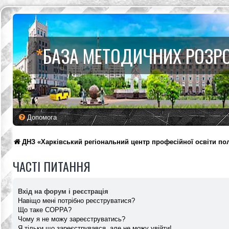
*
БАЗА МЕТОДИЧНИХ РОЗР
Допомога
ДНЗ «Харківський регіональний центр професійної освіти по
ЧАСТІ ПИТАННЯ
Вхід на форум і реєстрація
Навіщо мені потрібно реєструватися?
Що таке COPPA?
Чому я не можу зареєструватись?
Я тільки що зареєструвався, але не можу увійти!