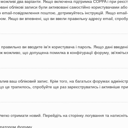
то можливі два варіанти. Якщо включена підтримка COPPA і при реєс
овані облікові записи були активовані самостійно користувачами аб
но email-повідомлення поштою, дотримуйтесь інструкцій. Якщо emai
м. Якщо ви впевнені, що ви ввели правильну адресу email, спробуй
 правильно ви вводите ім'я користувача і пароль. Якщо дані введені
ож можливо, що допущена помилка в конфігурації форуму, зв'яжітьс
алив ваш обліковий запис. Крім того, на багатьох форумах адмініст
 це трапилось, спробуйте ще раз зареєструватись і активніше прий
легко отримати новий. Перейдіть на сторінку логування та натисніт
стратором форуму.