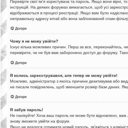
Перевірте свої ім'я користувача та пароль. Якщо вони вірні, 
інструкцій. На деяких форумах вимагається, щоб усі зареєстр
відображається в процесі реєстрації. Якщо вам було надісла
неправильну адресу email або вона заблокований спам-фільтро
Догори
Чому я не можу увійти?
Існує кілька можливих причин. Перш за все, переконайтесь, чи
перевірити, чи не був вам заборонено доступ до форуму. Так
Догори
Я колись зареєструвався, але тепер не можу увійти!
Можливо, адміністратор з якоїсь причини деактивував або вид
не писали повідомлень, щоб зменшити розмір бази даних. Якщо
Догори
Я забув пароль!
Не панікуйте! Хоча ваш пароль не може бути відновлено, вам 
знову зможете увійти на форум.
Якщо не вдалося отримати новий пароль, зв'яжіться з адміні