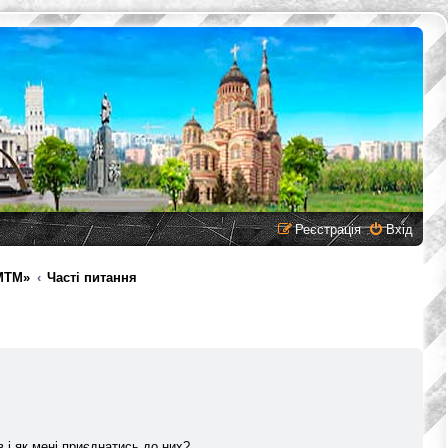
Реєстрація
Вхід
МТМ»
Часті питання
 і як мені приєднатись до них?