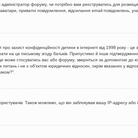
ив адміністратор форуму, чи потрібно вам реєструватись для розміще
 аватари, приватні повідомлення, відсилання email-повідомлень, участ
Акт про захист конфіденційності дитини в інтернеті від 1998 року - це
мати на це письмову згоду батьків. Припустимо й інше підтвердженн
 це може стосуватись вас або форуму, зверніться за допомогою до юр
питань і не є об'єктом юридичних відносин, окрім вказаних у відпов
умом?".
истувачів. Також можливо, що він заблокував вашу IP-адресу або і