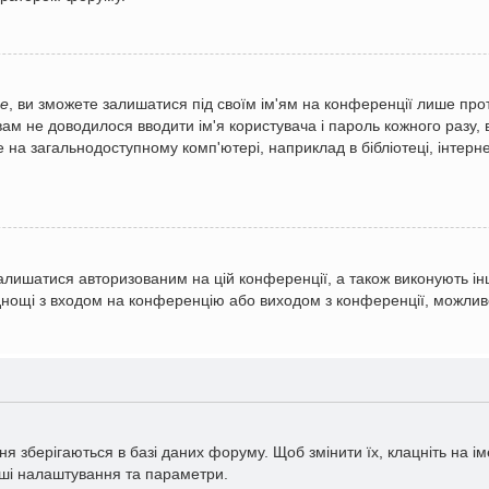
е
, ви зможете залишатися під своїм ім'ям на конференції лише про
вам не доводилося вводити ім'я користувача і пароль кожного разу,
а загальнодоступному комп'ютері, наприклад в бібліотеці, інтернет-
алишатися авторизованим на цій конференції, а також виконують інш
уднощі з входом на конференцію або виходом з конференції, можлив
зберігаються в базі даних форуму. Щоб змінити їх, клацніть на імен
ваші налаштування та параметри.