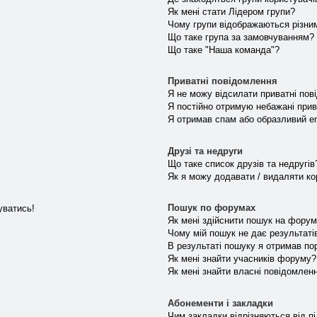
Як мені стати Лідером групи?
Чому групи відображаються різни
Що таке група за замовчуванням?
Що таке "Наша команда"?
Приватні повідомлення
Я не можу відсилати приватні пов
Я постійно отримую небажані прив
Я отримав спам або образливий ema
Друзі та недруги
Що таке список друзів та недругів
Як я можу додавати / видаляти кор
Пошук по форумах
уватись!
Як мені здійснити пошук на форум
Чому мій пошук не дає результаті
В результаті пошуку я отримав по
Як мені знайти учасників форуму?
Як мені знайти власні повідомлен
Абонементи і закладки
Чим закладки відрізняються від п