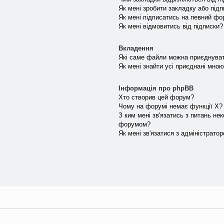
Як мені зробити закладку або під
Як мені підписатись на певний ф
Як мені відмовитись від підписки?
Вкладення
Які саме файли можна приєднува
Як мені знайти усі приєднані мно
Інформація про phpBB
Хто створив цей форум?
Чому на форумі немає функції X?
З ким мені зв'язатись з питань не
форумом?
Як мені зв'язатися з адміністрато