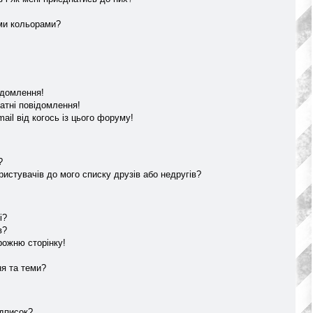
ми кольорами?
ідомлення!
атні повідомлення!
il від когось із цього форуму!
?
истувачів до мого списку друзів або недругів?
і?
в?
рожню сторінку!
ня та теми?
ідписок?