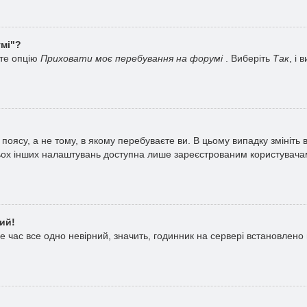
умі"?
ете опцію
Приховати моє перебування на форумі
. Виберіть
Так
, і
поясу, а не тому, в якому перебуваєте ви. В цьому випадку змініть 
агатьох інших налаштувань доступна лише зареєстрованим користувач
ий!
 час все одно невірний, значить, годинник на сервері встановлено