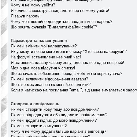
Чому я не можу увійти?
Я колись зареєструвався, але тепер не можу увійти!
Я забув пароль!
Чому мені постійно доводиться вводити ім’я і пароль?
Що робить функція "Видалити файли cookie"?
Параметри та налаштування
Як мені змінити мої налаштування?
Як уникнути появи мого імені в списку "Хто зараз на форумі"?
На форумі встановлено невірний час!
Я встановив власну часову зону, але час все одно невірний!
Моя рідна мова відсутня у списку!
Що означають зображення поряд з моїм ім'ям користувача?
Як мені включити відображення аватари?
Що таке моє звання і як мені його змінити?
Коли я натискаю на посилання "email", від мене вимагається залог
Створення повідомлень
Як мені створити нову тему або повідомлення?
Як мені відредагувати або видалити повідомлення?
Як мені додати підпис до мого повідомлення?
Як мені створити опитування?
Чому я не можу додати більше варіантів відповіді?
Як мені змінити або видалити опитування?