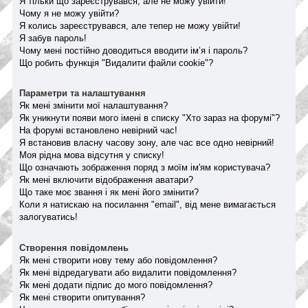
Я тільки що зареєструвався, але не можу увійти!
Чому я не можу увійти?
Я колись зареєструвався, але тепер не можу увійти!
Я забув пароль!
Чому мені постійно доводиться вводити ім’я і пароль?
Що робить функція "Видалити файли cookie"?
Параметри та налаштування
Як мені змінити мої налаштування?
Як уникнути появи мого імені в списку "Хто зараз на форумі"?
На форумі встановлено невірний час!
Я встановив власну часову зону, але час все одно невірний!
Моя рідна мова відсутня у списку!
Що означають зображення поряд з моїм ім'ям користувача?
Як мені включити відображення аватари?
Що таке моє звання і як мені його змінити?
Коли я натискаю на посилання "email", від мене вимагається
залогуватись!
Створення повідомлень
Як мені створити нову тему або повідомлення?
Як мені відредагувати або видалити повідомлення?
Як мені додати підпис до мого повідомлення?
Як мені створити опитування?