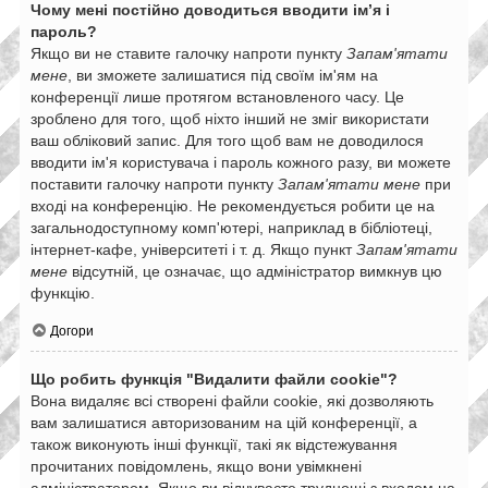
Чому мені постійно доводиться вводити ім’я і
пароль?
Якщо ви не ставите галочку напроти пункту
Запам'ятати
мене
, ви зможете залишатися під своїм ім'ям на
конференції лише протягом встановленого часу. Це
зроблено для того, щоб ніхто інший не зміг використати
ваш обліковий запис. Для того щоб вам не доводилося
вводити ім'я користувача і пароль кожного разу, ви можете
поставити галочку напроти пункту
Запам'ятати мене
при
вході на конференцію. Не рекомендується робити це на
загальнодоступному комп'ютері, наприклад в бібліотеці,
інтернет-кафе, університеті і т. д. Якщо пункт
Запам'ятати
мене
відсутній, це означає, що адміністратор вимкнув цю
функцію.
Догори
Що робить функція "Видалити файли cookie"?
Вона видаляє всі створені файли cookie, які дозволяють
вам залишатися авторизованим на цій конференції, а
також виконують інші функції, такі як відстежування
прочитаних повідомлень, якщо вони увімкнені