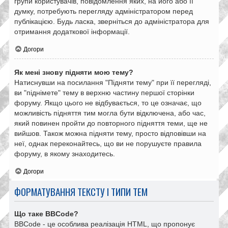
групи користувачів, повідомлення яких, на його або її
думку, потребують перегляду адміністратором перед
публікацією. Будь ласка, зверніться до адміністратора для
отримання додаткової інформації.
Догори
Як мені знову підняти мою тему?
Натиснувши на посилання "Підняти тему" при її перегляді,
ви "піднімете" тему в верхню частину першої сторінки
форуму. Якщо цього не відбувається, то це означає, що
можливість підняття тим могла бути відключена, або час,
який повинен пройти до повторного підняття теми, ще не
вийшов. Також можна підняти тему, просто відповівши на
неї, однак переконайтесь, що ви не порушуєте правила
форуму, в якому знаходитесь.
Догори
ФОРМАТУВАННЯ ТЕКСТУ І ТИПИ ТЕМ
Що таке BBCode?
BBCode - це особлива реалізація HTML, що пропонує