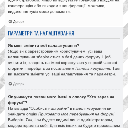
адміністратором. Якщо ви відчуваєте труднощі з входом на
конференцію або виходом з конференції, можливо,
видалення куків може допомогти.
Догори
ПАРАМЕТРИ ТА НАЛАШТУВАННЯ
Як мені змінити мої налаштування?
Якщо ви є зареєстрованим користувачем, усі ваші
налаштування зберігаються в базі даних форуму. Щоб
змінити їх, клацніть на імені користувача у верхній частині
сторінки і перейдіть за посиланням
Панель керування
. Там
ви зможете змінити усі ваші налаштування та параметри.
Догори
Як уникнути появи мого імені в списку "Хто зараз на
форумі"?
На вкладці "Особисті настройки" в панелі керування ви
знайдете опцію
Приховати моє перебування на форумі
.
Виберіть
Так
, і ви будете видимі лише адміністраторам,
модераторам та собі. Для всіх інших ви будете прихованим