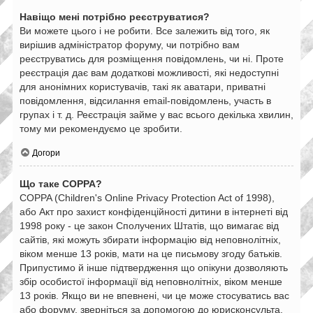
Навіщо мені потрібно реєструватися?
Ви можете цього і не робити. Все залежить від того, як
вирішив адміністратор форуму, чи потрібно вам
реєструватись для розміщення повідомлень, чи ні. Проте
реєстрація дає вам додаткові можливості, які недоступні
для анонімних користувачів, такі як аватари, приватні
повідомлення, відсилання email-повідомлень, участь в
групах і т. д. Реєстрація займе у вас всього декілька хвилин,
тому ми рекомендуємо це зробити.
Догори
Що таке COPPA?
COPPA (Children's Online Privacy Protection Act of 1998),
або Акт про захист конфіденційності дитини в інтернеті від
1998 року - це закон Сполучених Штатів, що вимагає від
сайтів, які можуть збирати інформацію від неповнолітніх,
віком менше 13 років, мати на це письмову згоду батьків.
Припустимо й інше підтвердження що опікуни дозволяють
збір особистої інформації від неповнолітніх, віком менше
13 років. Якщо ви не впевнені, чи це може стосуватись вас
або форуму, зверніться за допомогою до юрисконсульта.