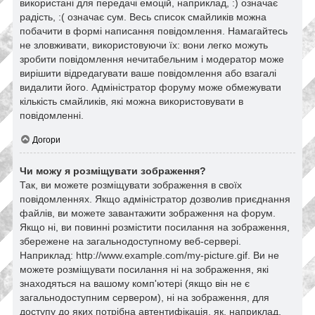
використані для передачі емоцій, наприклад, :) означає
радість, :( означає сум. Весь список смайликів можна
побачити в формі написання повідомлення. Намагайтесь
не зловживати, використовуючи їх: вони легко можуть
зробити повідомлення нечитабельним і модератор може
вирішити відредагувати ваше повідомлення або взагалі
видалити його. Адміністратор форуму може обмежувати
кількість смайликів, які можна використовувати в
повідомленні.
Догори
Чи можу я розміщувати зображення?
Так, ви можете розміщувати зображення в своїх
повідомленнях. Якщо адміністратор дозволив приєднання
файлів, ви можете завантажити зображення на форум.
Якщо ні, ви повинні розмістити посилання на зображення,
збережене на загальнодоступному веб-сервері.
Наприклад: http://www.example.com/my-picture.gif. Ви не
можете розміщувати посилання ні на зображення, які
знаходяться на вашому комп'ютері (якщо він не є
загальнодоступним сервером), ні на зображення, для
доступу до яких потрібна автентифікація, як, наприклад,