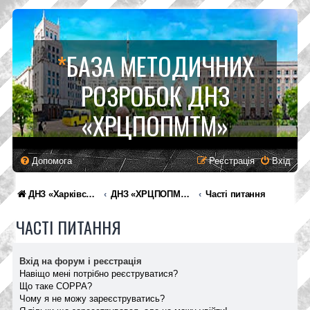
*
БАЗА МЕТОДИЧНИХ
РОЗРОБОК ДНЗ
«ХРЦПОПМТМ»
Допомога
Реєстрація
Вхід
ДНЗ «Харківський регіональний центр професійної освіти поліграфічних медіатехнологій та машинобудування»
ДНЗ «ХРЦПОПМТМ»
Часті питання
ЧАСТІ ПИТАННЯ
Вхід на форум і реєстрація
Навіщо мені потрібно реєструватися?
Що таке COPPA?
Чому я не можу зареєструватись?