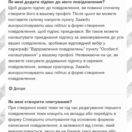
Як мені додати підпис до мого повідомлення?
Щоб додати підпис до повідомлення, ви повинні спочатку
створити його в вашому профілі. Після цього ви можете
поставити галочку напроти пункту
Завжди
використовувати ваш підпис
в формі створення
повідомлення, щоб підпис приєднався. Ви також можете
налаштувати приєднання підпису за замовчуванням до усіх
ваших повідомлень, зробивши відповідний вибір у
параграфі "Відправлення повідомлень" пункту "Особисті
налаштування" у вашому профілі. Незважаючи на це, ви
зможете скасувати додавання підпису в окремих
повідомлення, знявши прапорець
Завжди
використовувати ваш підпис
в формі створення
повідомлення.
Догори
Як мені створити опитування?
При створенні нової теми чи під час редагування першого
повідомлення теми клацніть на вкладці або перейдіть в
форму
Створити опитування
під основною формою
написання повідомлення, в залежності від стилю, який
використовується; якщо ви не бачите такої вкладки або