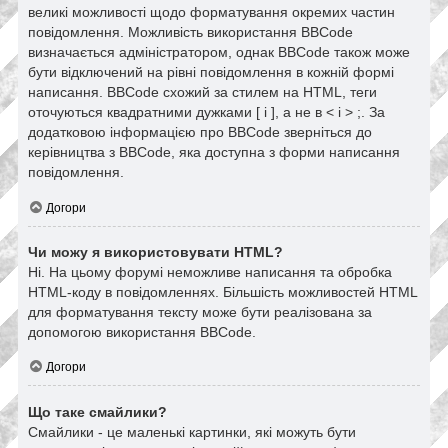
великі можливості щодо форматування окремих частин
повідомлення. Можливість використання BBCode
визначається адміністратором, однак BBCode також може
бути відключений на рівні повідомлення в кожній формі
написання. BBCode схожий за стилем на HTML, теги
оточуються квадратними дужками [ і ], а не в < і > ;. За
додатковою інформацією про BBCode зверніться до
керівництва з BBCode, яка доступна з форми написання
повідомлення.
Догори
Чи можу я використовувати HTML?
Ні. На цьому форумі неможливе написання та обробка
HTML-коду в повідомленнях. Більшість можливостей HTML
для форматування тексту може бути реалізована за
допомогою використання BBCode.
Догори
Що таке смайлики?
Смайлики - це маленькі картинки, які можуть бути