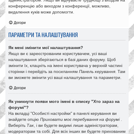
адміністратором. Якщо ви відчуваєте труднощі з входом на
конференцію або виходом з конференції, можливо,
видалення куків може допомогти.
Догори
ПАРАМЕТРИ ТА НАЛАШТУВАННЯ
Як мені змінити мої налаштування?
Якщо ви є зареєстрованим користувачем, усі ваші
налаштування зберігаються в базі даних форуму. Щоб
змінити їх, клацніть на імені користувача у верхній частині
сторінки і перейдіть за посиланням
Панель керування
. Там
ви зможете змінити усі ваші налаштування та параметри.
Догори
Як уникнути появи мого імені в списку "Хто зараз на
форумі"?
На вкладці "Особисті настройки" в панелі керування ви
знайдете опцію
Приховати моє перебування на форумі
.
Виберіть
Так
, і ви будете видимі лише адміністраторам,
модераторам та собі. Для всіх інших ви будете прихованим