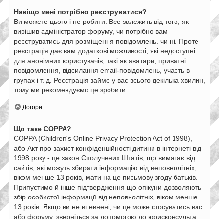
Навіщо мені потрібно реєструватися?
Ви можете цього і не робити. Все залежить від того, як
вирішив адміністратор форуму, чи потрібно вам
реєструватись для розміщення повідомлень, чи ні. Проте
реєстрація дає вам додаткові можливості, які недоступні
для анонімних користувачів, такі як аватари, приватні
повідомлення, відсилання email-повідомлень, участь в
групах і т. д. Реєстрація займе у вас всього декілька хвилин,
тому ми рекомендуємо це зробити.
Догори
Що таке COPPA?
COPPA (Children's Online Privacy Protection Act of 1998),
або Акт про захист конфіденційності дитини в інтернеті від
1998 року - це закон Сполучених Штатів, що вимагає від
сайтів, які можуть збирати інформацію від неповнолітніх,
віком менше 13 років, мати на це письмову згоду батьків.
Припустимо й інше підтвердження що опікуни дозволяють
збір особистої інформації від неповнолітніх, віком менше
13 років. Якщо ви не впевнені, чи це може стосуватись вас
або форуму, зверніться за допомогою до юрисконсульта.