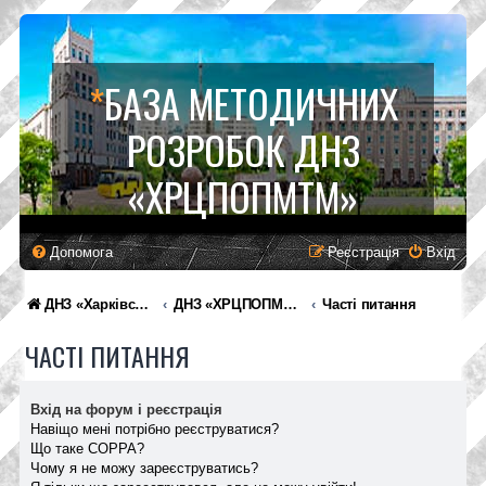
*
БАЗА МЕТОДИЧНИХ
РОЗРОБОК ДНЗ
«ХРЦПОПМТМ»
Допомога
Реєстрація
Вхід
ДНЗ «Харківський регіональний центр професійної освіти поліграфічних медіатехнологій та машинобудування»
ДНЗ «ХРЦПОПМТМ»
Часті питання
ЧАСТІ ПИТАННЯ
Вхід на форум і реєстрація
Навіщо мені потрібно реєструватися?
Що таке COPPA?
Чому я не можу зареєструватись?