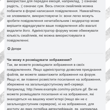
використані для передачі емоцій, наприклад, :) означає
радість, :( означає сум. Весь список смайликів можна
побачити в формі написання повідомлення. Намагайтесь
не зловживати, використовуючи їх: вони легко можуть
зробити повідомлення нечитабельним і модератор може
вирішити відредагувати ваше повідомлення або взагалі
видалити його. Адміністратор форуму може обмежувати
кількість смайликів, які можна використовувати в
повідомленні.
Догори
Чи можу я розміщувати зображення?
Так, ви можете розміщувати зображення в своїх
повідомленнях. Якщо адміністратор дозволив приєднання
файлів, ви можете завантажити зображення на форум.
Якщо ні, ви повинні розмістити посилання на зображення,
збережене на загальнодоступному веб-сервері.
Наприклад: http://www.example.com/my-picture.gif. Ви не
можете розміщувати посилання ні на зображення, які
знаходяться на вашому комп'ютері (якщо він не є
загальнодоступним сервером), ні на зображення, для
доступу до яких потрібна автентифікація, як, наприклад,