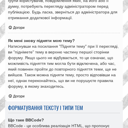
групи користувачів, повідомлення яких, на його або її
думку, потребують перегляду адміністратором перед
публікацією. Будь ласка, зверніться до адміністратора для
отримання додаткової інформації.
Догори
Як мені знову підняти мою тему?
Натиснувши на посилання "Підняти тему" при її перегляді,
ви "піднімете" тему в верхню частину першої сторінки
форуму. Якщо цього не відбувається, то це означає, що
можливість підняття тим могла бути відключена, або час,
який повинен пройти до повторного підняття теми, ще не
вийшов. Також можна підняти тему, просто відповівши на
неї, однак переконайтесь, що ви не порушуєте правила
форуму, в якому знаходитесь.
Догори
ФОРМАТУВАННЯ ТЕКСТУ І ТИПИ ТЕМ
Що таке BBCode?
BBCode - це особлива реалізація HTML, що пропонує