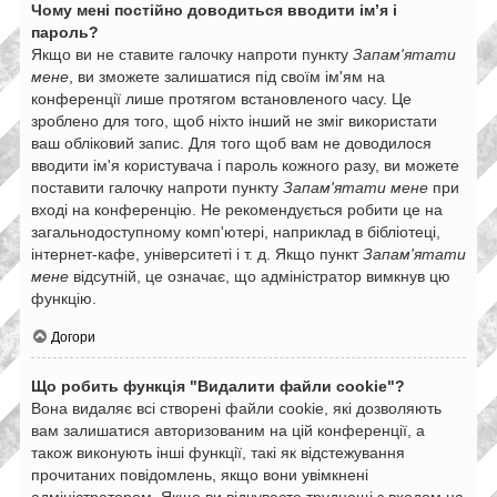
Чому мені постійно доводиться вводити ім’я і
пароль?
Якщо ви не ставите галочку напроти пункту
Запам'ятати
мене
, ви зможете залишатися під своїм ім'ям на
конференції лише протягом встановленого часу. Це
зроблено для того, щоб ніхто інший не зміг використати
ваш обліковий запис. Для того щоб вам не доводилося
вводити ім'я користувача і пароль кожного разу, ви можете
поставити галочку напроти пункту
Запам'ятати мене
при
вході на конференцію. Не рекомендується робити це на
загальнодоступному комп'ютері, наприклад в бібліотеці,
інтернет-кафе, університеті і т. д. Якщо пункт
Запам'ятати
мене
відсутній, це означає, що адміністратор вимкнув цю
функцію.
Догори
Що робить функція "Видалити файли cookie"?
Вона видаляє всі створені файли cookie, які дозволяють
вам залишатися авторизованим на цій конференції, а
також виконують інші функції, такі як відстежування
прочитаних повідомлень, якщо вони увімкнені