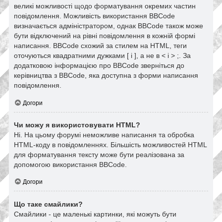
великі можливості щодо форматування окремих частин
повідомлення. Можливість використання BBCode
визначається адміністратором, однак BBCode також може
бути відключений на рівні повідомлення в кожній формі
написання. BBCode схожий за стилем на HTML, теги
оточуються квадратними дужками [ і ], а не в < і > ;. За
додатковою інформацією про BBCode зверніться до
керівництва з BBCode, яка доступна з форми написання
повідомлення.
Догори
Чи можу я використовувати HTML?
Ні. На цьому форумі неможливе написання та обробка
HTML-коду в повідомленнях. Більшість можливостей HTML
для форматування тексту може бути реалізована за
допомогою використання BBCode.
Догори
Що таке смайлики?
Смайлики - це маленькі картинки, які можуть бути