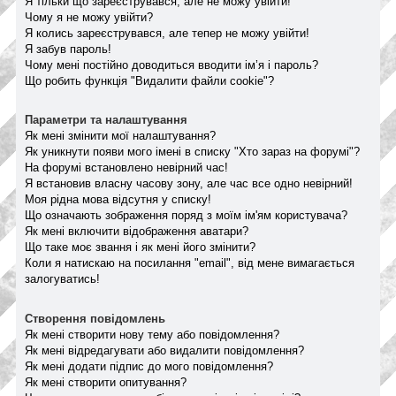
Я тільки що зареєструвався, але не можу увійти!
Чому я не можу увійти?
Я колись зареєструвався, але тепер не можу увійти!
Я забув пароль!
Чому мені постійно доводиться вводити ім’я і пароль?
Що робить функція "Видалити файли cookie"?
Параметри та налаштування
Як мені змінити мої налаштування?
Як уникнути появи мого імені в списку "Хто зараз на форумі"?
На форумі встановлено невірний час!
Я встановив власну часову зону, але час все одно невірний!
Моя рідна мова відсутня у списку!
Що означають зображення поряд з моїм ім'ям користувача?
Як мені включити відображення аватари?
Що таке моє звання і як мені його змінити?
Коли я натискаю на посилання "email", від мене вимагається
залогуватись!
Створення повідомлень
Як мені створити нову тему або повідомлення?
Як мені відредагувати або видалити повідомлення?
Як мені додати підпис до мого повідомлення?
Як мені створити опитування?