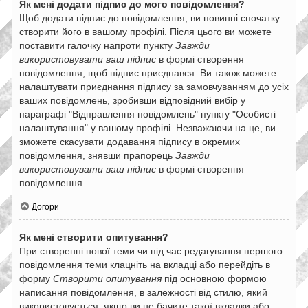
Як мені додати підпис до мого повідомлення?
Щоб додати підпис до повідомлення, ви повинні спочатку
створити його в вашому профілі. Після цього ви можете
поставити галочку напроти пункту
Завжди
використовувати ваш підпис
в формі створення
повідомлення, щоб підпис приєднався. Ви також можете
налаштувати приєднання підпису за замовчуванням до усіх
ваших повідомлень, зробивши відповідний вибір у
параграфі "Відправлення повідомлень" пункту "Особисті
налаштування" у вашому профілі. Незважаючи на це, ви
зможете скасувати додавання підпису в окремих
повідомлення, знявши прапорець
Завжди
використовувати ваш підпис
в формі створення
повідомлення.
Догори
Як мені створити опитування?
При створенні нової теми чи під час редагування першого
повідомлення теми клацніть на вкладці або перейдіть в
форму
Створити опитування
під основною формою
написання повідомлення, в залежності від стилю, який
використовується; якщо ви не бачите такої вкладки або